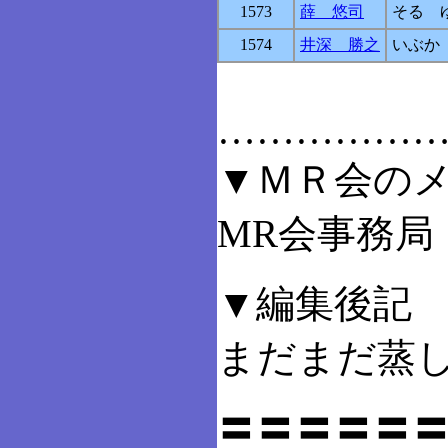
1573
薛 悠司
そる 
1574
井深 勝之
いぶか
……………
▼ＭＲ会の
MR会事務局 i
▼編集後記
まだまだ蒸
〓〓〓〓〓