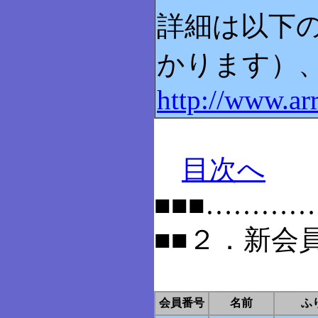
詳細は以下
かります）
http://www.a
目次へ
■■■………
■■２．新会
会員番号
名前
ふ