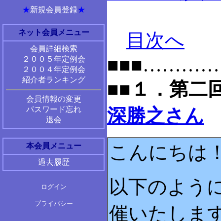
★
新規会員登録
★
ネット会員メニュー
目次へ
会員詳細検索
■■■………
２００５年定例会
２００４年定例会
紹介者ランキング
■■１．第
会員情報の変更
パスワード忘れ
深勝之さん
退会
本会員メニュー
こんにちは！
過去履歴
以下のよう
ログイン
プライバシー
催いたしま