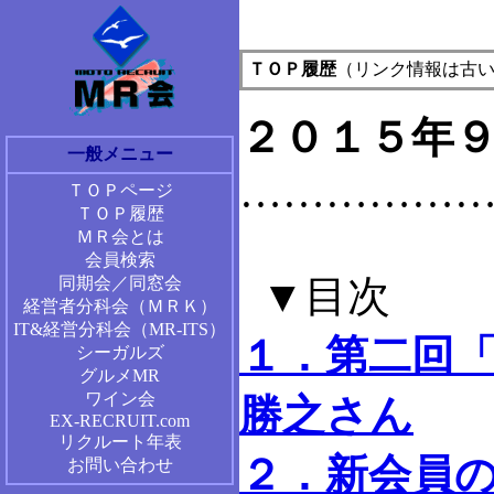
ＴＯＰ履歴
（リンク情報は古
２０１５年
一般メニュー
……………
ＴＯＰページ
ＴＯＰ履歴
ＭＲ会とは
会員検索
▼目次
同期会／同窓会
経営者分科会（ＭＲＫ）
IT&経営分科会（MR-ITS）
１．第二回
シーガルズ
グルメMR
ワイン会
勝之さん
EX-RECRUIT.com
リクルート年表
２．新会員
お問い合わせ