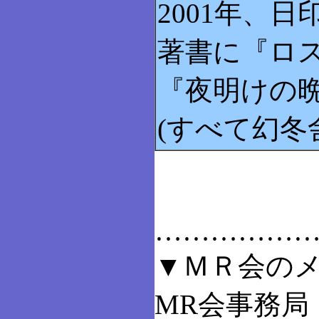
2001年、
著書に『ロ
『夜明けの
(すべて幻冬
……………
▼ＭＲ会の
MR会事務局 i