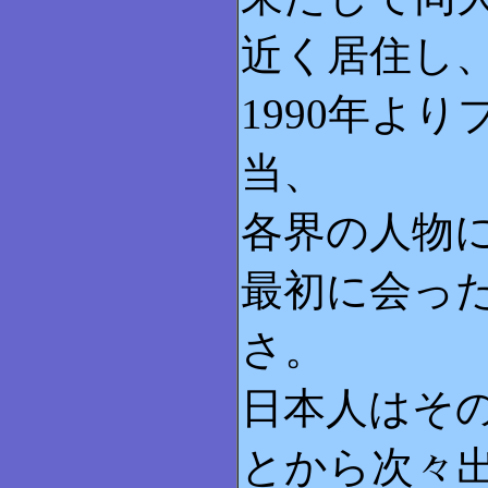
近く居住し
1990年よ
当、
各界の人物
最初に会っ
さ。
日本人はそ
とから次々