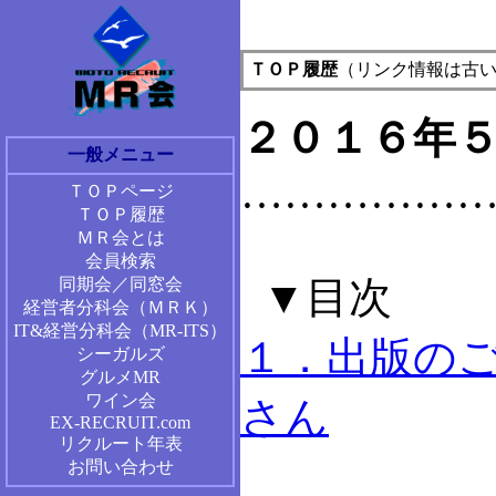
ＴＯＰ履歴
（リンク情報は古
２０１６年
一般メニュー
……………
ＴＯＰページ
ＴＯＰ履歴
ＭＲ会とは
会員検索
▼目次
同期会／同窓会
経営者分科会（ＭＲＫ）
IT&経営分科会（MR-ITS）
１．出版のご
シーガルズ
グルメMR
ワイン会
さん
EX-RECRUIT.com
リクルート年表
お問い合わせ