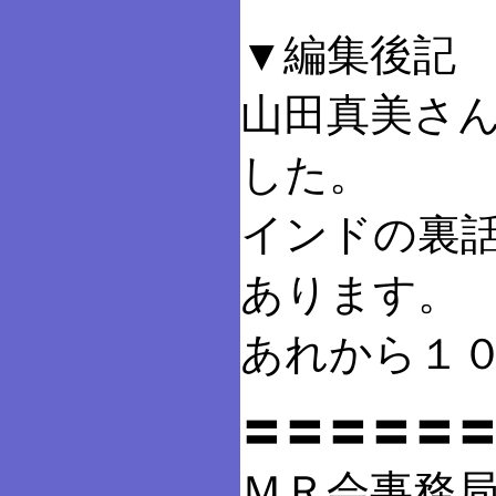
▼編集後記
山田真美さ
した。
インドの裏
あります。
あれから１
〓〓〓〓〓
ＭＲ会事務