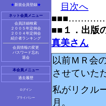
目次へ
★
新規会員登録
★
■■■………
ネット会員メニュー
会員詳細検索
■■１．出版
２００５年定例会
２００４年定例会
紹介者ランキング
真美さん
会員情報の変更
パスワード忘れ
以前ＭＲ会
退会
本会員メニュー
させていた
過去履歴
私がリクルー
ログイン
プライバシー
月。