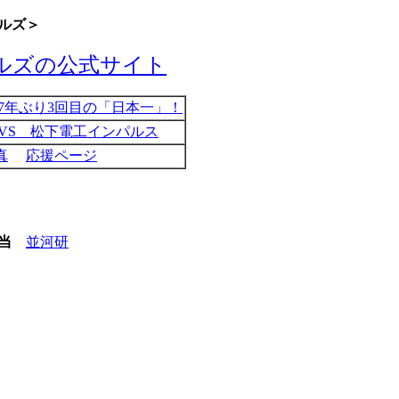
ルズ＞
ルズの公式サイト
 7年ぶり3回目の「日本一」！
勝 VS 松下電工インパルス
真
応援ページ
当
並河研