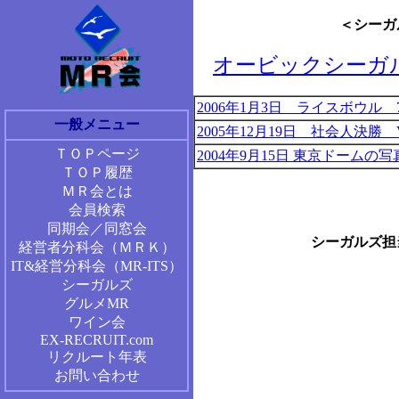
＜シーガ
オービックシーガ
2006年1月3日 ライスボウル
一般メニュー
2005年12月19日 社会人決
ＴＯＰページ
2004年9月15日 東京ドームの写
ＴＯＰ履歴
ＭＲ会とは
会員検索
同期会／同窓会
シーガルズ担
経営者分科会（ＭＲＫ）
IT&経営分科会（MR-ITS）
シーガルズ
グルメMR
ワイン会
EX-RECRUIT.com
リクルート年表
お問い合わせ