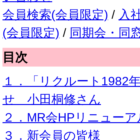
会員検索(会員限定)
/
入
(会員限定)
/
同期会・同
目次
１．「リクルート1982
せ 小田桐修さん
２．MR会HPリニューアル
３．新会員の皆様