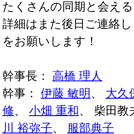
たくさんの同期と会える
詳細はまた後日ご連絡し
をお願いします！
幹事長：
高橋 理人
幹事：
伊藤 敏明
、
大久
修
、
小畑 重和
、 柴田教
川 裕弥子
、
服部典子