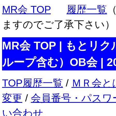
MR会 TOP
履歴一覧
ますのでご了承下さい）
MR会 TOP | もとリ
ループ含む）OB会 | 2
TOP履歴一覧
/
ＭＲ会と
変更
/
会員番号・パスワ
い合わせ