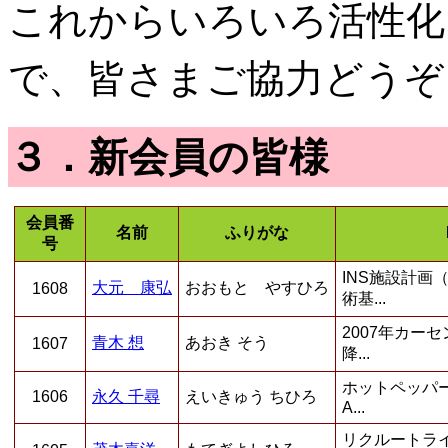
これからいろいろ活性化
で、皆さまご協力どうぞ
３．新会員の皆様
会員番
名前
ふりがな
号
INS施設計画
大元 康弘
おおもと やすひろ
1608
術基...
2007年カー
青木 想
あおき そう
1607
降...
ホットペッパー
1606
永久 千尋
えいきゅう ちひろ
A...
リクルートラ