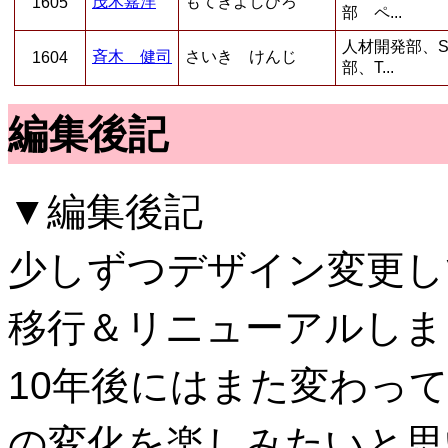
茂木嘉洋
もてぎよしひろ
1605
部 ペ...
人材開発部、S
斉木 健司
さいき けんじ
1604
部、T...
編集後記
▼編集後記
少しずつデザイン変更し
移行＆リニューアルしま
10年後にはまた変わっ
の変化を楽しみたいと思