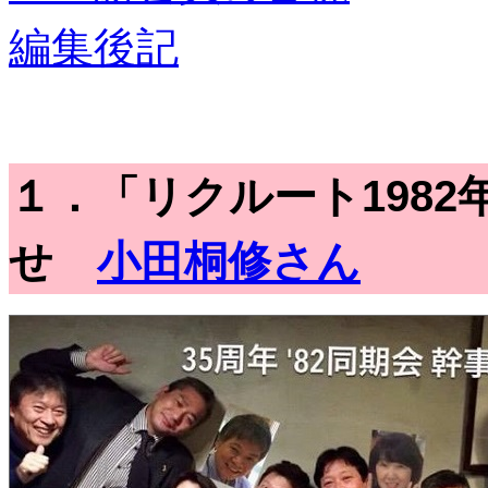
編集後記
１．「リクルート198
せ
小田桐修さん