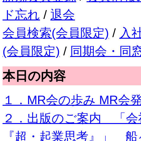
ド忘れ
/
退会
会員検索(会員限定)
/
入
(会員限定)
/
同期会・同
本日の内容
１．MR会の歩み MR会
２．出版のご案内 「
『超・起業思考』」 船