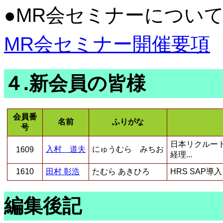
●MR会セミナーについ
MR会セミナー開催要項
４.新会員の皆様
会員番
名前
ふりがな
号
日本リクルー
入村 道夫
にゅうむら みちお
1609
経理...
1610
田村 彰浩
たむら あきひろ
HRS SAP導
編集後記