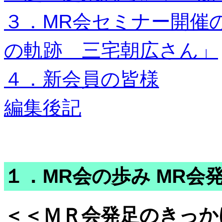
３．MR会セミナー開催
の軌跡 三宅朝広さん」
４．新会員の皆様
編集後記
１．MR会の歩み MR
＜＜ＭＲ会発足のきっか