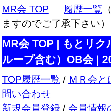
MR会 TOP
履歴一覧
ますのでご了承下さい）
MR会 TOP | もとリ
ループ含む）OB会 | 2
TOP履歴一覧
/
ＭＲ会と
問い合わせ
新規会員登録
/
会員情報