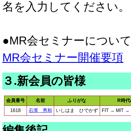
名を入力してください。
●MR会セミナーについ
MR会セミナー開催要項
３.新会員の皆様
会員番号
名前
ふりがな
R時代
1618
石濱 秀和
いしはま ひでかず
FIT → MIT 
編集後記