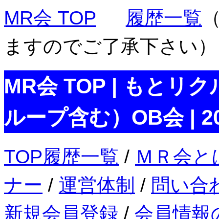
MR会 TOP
履歴一覧
ますのでご了承下さい）
MR会 TOP | もとリ
ループ含む）OB会 | 2
TOP履歴一覧
/
ＭＲ会と
ナー
/
運営体制
/
問い合
新規会員登録
/
会員情報