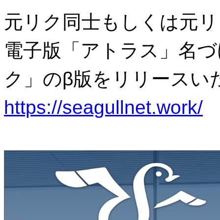
元リク同士もしくは元リ
電子版「アトラス」名づ
ク」のβ版をリリースい
https://seagullnet.work/