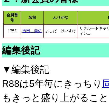
会員番
名前
ふりがな
号
リクルートキャ
吉田 圭佑
よしだ けいすけ
1753
ィン...
編集後記
▼編集後記
R88は5年毎にきっちり
もきっと盛り上がること