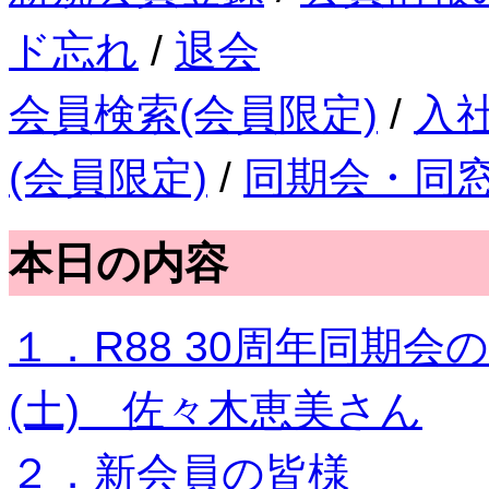
ド忘れ
/
退会
会員検索(会員限定)
/
入
(会員限定)
/
同期会・同
本日の内容
１．R88 30周年同期会の
(土) 佐々木恵美さん
２．新会員の皆様