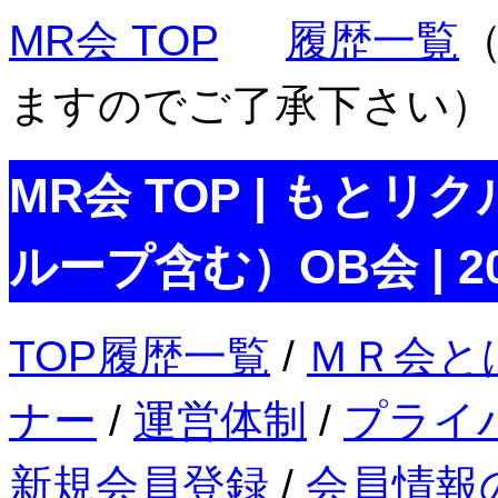
MR会 TOP
履歴一覧
ますのでご了承下さい）
MR会 TOP | もとリ
ループ含む）OB会 | 2
TOP履歴一覧
/
ＭＲ会と
ナー
/
運営体制
/
プライ
新規会員登録
/
会員情報