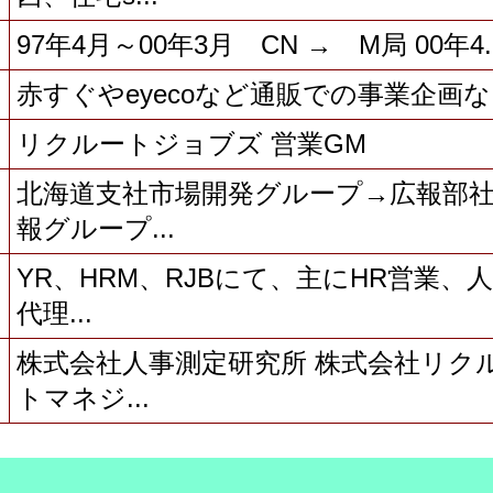
や
97年4月～00年3月 CN → M局 00年4..
ね
赤すぐやeyecoなど通販での事業企画
リクルートジョブズ 営業GM
北海道支社市場開発グループ→広報部
報グループ...
YR、HRM、RJBにて、主にHR営業、
代理...
株式会社人事測定研究所 株式会社リク
トマネジ...