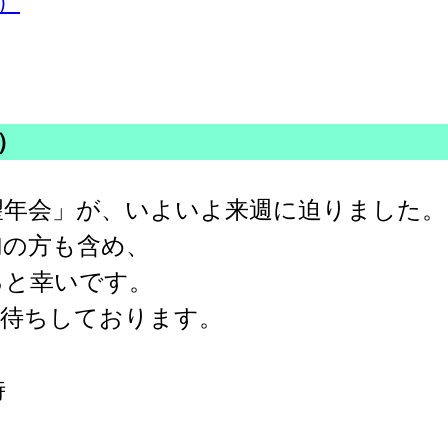
）
）
望年会」が、いよいよ来週に迫りました。
加の方も含め、
ると幸いです。
お待ちしております。
時