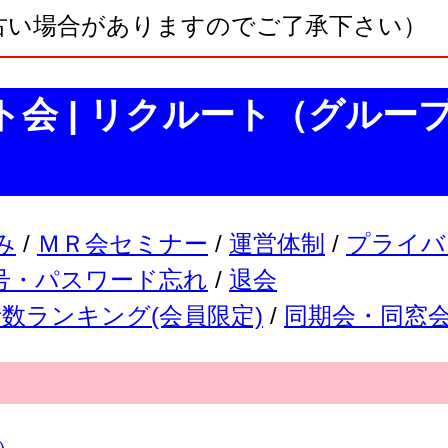
古い場合がありますのでご了承下さい）
ト会 | リクルート（グループ含
み
/
ＭＲ会セミナー
/
運営体制
/
プライバ
号・パスワード忘れ
/
退会
数ランキング(会員限定)
/
同期会・同窓