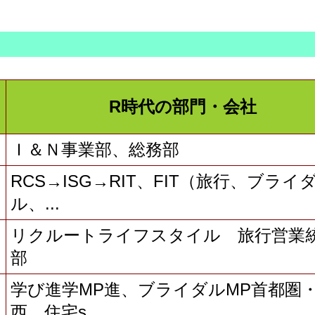
R時代の部門・会社
き
Ｉ＆Ｎ事業部、総務部
RCS→ISG→RIT、FIT（旅行、ブライ
り
ル、...
リクルートライフスタイル 旅行営業
部
学び進学MP進、ブライダルMP首都圏
西、住宅s...