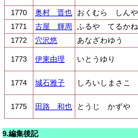
1770
奥村 晋也
おくむら しん
1771
古屋 輝周
ふるや てるか
1772
穴沢悠
あなざわゆう
1773
伊東由理
いとうゆり
1774
城石雅子
しろいしまさこ
1775
田路 和也
とうじ かずや
9.編集後記