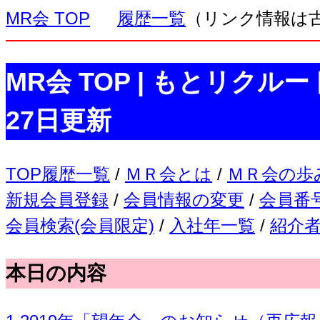
MR会 TOP
履歴一覧
（リンク情報は
MR会 TOP | もとリクルー
27日更新
TOP履歴一覧
/
ＭＲ会とは
/
ＭＲ会の歩
新規会員登録
/
会員情報の変更
/
会員番
会員検索(会員限定)
/
入社年一覧
/
紹介者
本日の内容