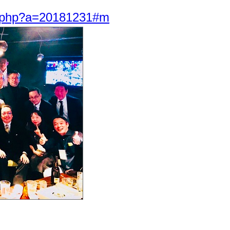
i2.php?a=20181231#m