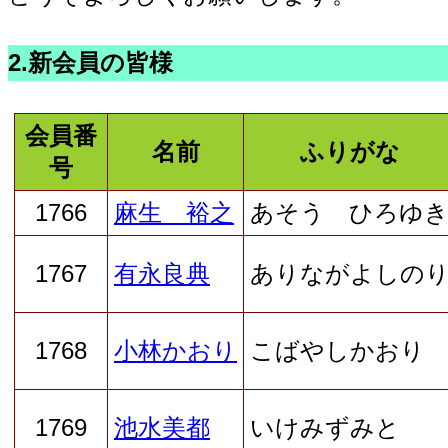
2.新会員の皆様
会員番
名前
ふりがな
号
1766
麻生 裕之
あそう ひろゆ
1767
有永良典
ありながよしの
1768
小林かおり
こばやしかおり
1769
池水美都
いけみずみと