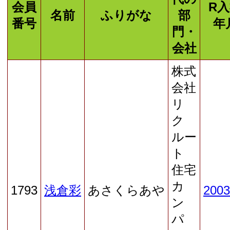
会員
R
名前
ふりがな
部
番号
年
門・
会社
株式
会社
リ
ク
ルー
ト
住宅
カ
1793
浅倉彩
あさくらあや
2003
ン
パ