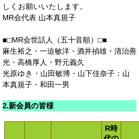
しくお願いいたします。
MR会代表 山本真規子
■□MR会世話人（五十音順）□■
麻生裕之・一迫敏洋・酒井禎雄・清治善
光・高橋厚人・野元義久
光原ゆき・山田敏博・山下佳奈子：山
本真規子・和田一男
2.新会員の皆様
R時
代の