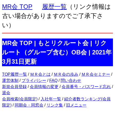
MR会 TOP
履歴一覧
（リンク情報は
古い場合がありますのでご了承下さ
い）
MR会 TOP | もとリクルート会 | リク
ルート（グループ含む）OB会 | 2021年
3月31日更新
TOP履歴一覧
/
ＭＲ会とは
/
ＭＲ会の歩み
/
ＭＲ会セミナー
/
運営体制
/
プライバシー
/
FAQ
/
問い合わせ
新規会員登録
/
会員情報の変更
/
会員番号・パスワード忘れ
/
退会
会員検索(会員限定)
/
入社年一覧
/
紹介者数ランキング(会員
限定)
/
同期会・同窓会
/
リンク集
/
旧メニュー