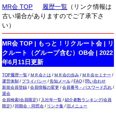
MR会 TOP
履歴一覧
（リンク情報は
古い場合がありますのでご了承下さ
い）
MR会 TOP | もっと！リクルート会 | リ
クルート（グループ含む）OB会 | 2022
年6月11日更新
TOP履歴一覧
/
ＭＲ会とは
/
ＭＲ会の歩み
/
ＭＲ会セミナー
/
運営体制
/
プライバシー
/
告知メール
/
FAQ
/
問い合わせ
新規会員登録
/
会員情報の変更
/
会員番号・パスワード忘れ
/
退会
会員検索(会員限定)
/
入社年一覧
/
紹介者数ランキング(会員
限定)
/
同期会・同窓会
/
リンク集
/
旧メニュー