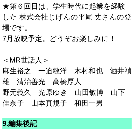
★第６回目は、学生時代に起業を経験
した 株式会社じげんの平尾 丈さんの登
場です。
7月放映予定。どうぞお楽しみに！
＜MR世話人＞
麻生裕之 一迫敏洋 木村和也 酒井禎
雄 清治善光 高橋厚人
野元義久 光原ゆき 山田敏博 山下
佳奈子 山本真規子 和田一男
9.編集後記