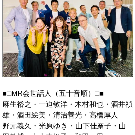
■□MR会世話人（五十音順）□■
麻生裕之・一迫敏洋・木村和也・酒井禎
雄・酒田絵美・清治善光・高橋厚人
野元義久・光原ゆき・山下佳奈子・山