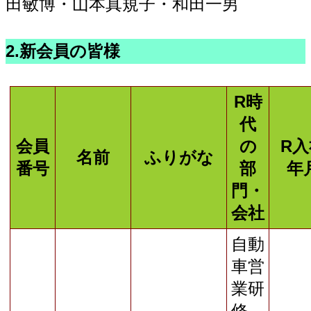
田敏博・山本真規子・和田一男
2.新会員の皆様
R時
代
会員
の
R入
名前
ふりがな
番号
部
年
門・
会社
自動
車営
業研
修→