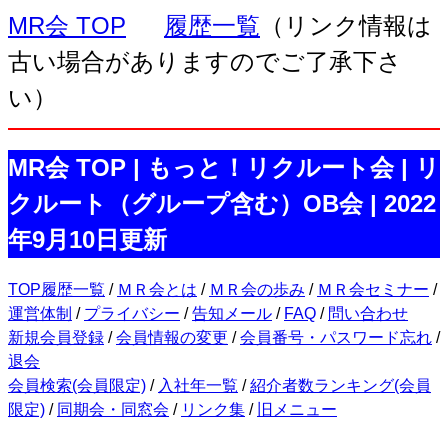
MR会 TOP
履歴一覧
（リンク情報は
古い場合がありますのでご了承下さ
い）
MR会 TOP | もっと！リクルート会 | リ
クルート（グループ含む）OB会 | 2022
年9月10日更新
TOP履歴一覧
/
ＭＲ会とは
/
ＭＲ会の歩み
/
ＭＲ会セミナー
/
運営体制
/
プライバシー
/
告知メール
/
FAQ
/
問い合わせ
新規会員登録
/
会員情報の変更
/
会員番号・パスワード忘れ
/
退会
会員検索(会員限定)
/
入社年一覧
/
紹介者数ランキング(会員
限定)
/
同期会・同窓会
/
リンク集
/
旧メニュー