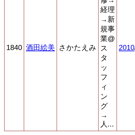
経理
→新
規事
業@
1840
酒田絵美
さかたえみ
2010
ス
タ
ッ
フ
ィ
ン
グ
→
人...