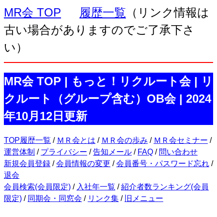
MR会 TOP
履歴一覧
（リンク情報は
古い場合がありますのでご了承下さ
い）
MR会 TOP | もっと！リクルート会 | リ
クルート（グループ含む）OB会 | 2024
年10月12日更新
TOP履歴一覧
/
ＭＲ会とは
/
ＭＲ会の歩み
/
ＭＲ会セミナー
/
運営体制
/
プライバシー
/
告知メール
/
FAQ
/
問い合わせ
新規会員登録
/
会員情報の変更
/
会員番号・パスワード忘れ
/
退会
会員検索(会員限定)
/
入社年一覧
/
紹介者数ランキング(会員
限定)
/
同期会・同窓会
/
リンク集
/
旧メニュー