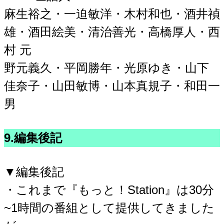
麻生裕之・一迫敏洋・木村和也・酒井禎
雄・酒田絵美・清治善光・高橋厚人・西
村 元
野元義久・平岡勝年・光原ゆき・山下
佳奈子・山田敏博・山本真規子・和田一
男
9.編集後記
▼編集後記
・これまで『もっと！Station』は30分
~1時間の番組として提供してきました