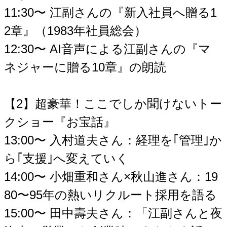
11:30〜 江副さんの『新入社員へ贈る1
2章』（1983年社員総会）
12:30〜 AI音声による江副さんの『マ
ネジャーに贈る10章』の朗読
【2】超豪華！ここでしか聞けないトー
クショー『お宝話』
13:00〜 入村道夫さん：経理を｢管理｣か
ら｢支援｣へ変えていく
14:00〜 小畑重和さん×秋山進さん：19
80〜95年の熱いリクルート採用を語る
15:00〜 田中壽夫さん：「江副さんと夜