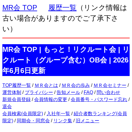
MR会 TOP
履歴一覧
（リンク情報は
古い場合がありますのでご了承下さ
い）
MR会 TOP | もっと！リクルート会 | リ
クルート（グループ含む）OB会 | 2026
年6月6日更新
TOP履歴一覧
/
ＭＲ会とは
/
ＭＲ会の歩み
/
ＭＲ会セミナー
/
運営体制
/
プライバシー
/
告知メール
/
FAQ
/
問い合わせ
新規会員登録
/
会員情報の変更
/
会員番号・パスワード忘れ
/
退会
会員検索(会員限定)
/
入社年一覧
/
紹介者数ランキング(会員
限定)
/
同期会・同窓会
/
リンク集
/
旧メニュー