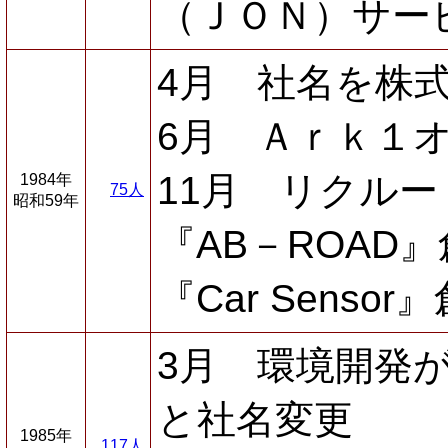
（ＪＯＮ）サー
4月 社名を株
6月 Ａｒｋ１
11月 リクル
1984年
75人
昭和59年
『AB－ROAD
『Car Sensor
3月 環境開発
と社名変更
1985年
117人