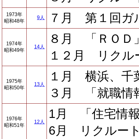
７月 第１回ガ
1973年
9人
昭和48年
８月 「ＲＯＤ
1974年
14人
昭和49年
１２月 リクル
１月 横浜、千
1975年
13人
昭和50年
３月 「就職情
1月 「住宅情
1976年
12人
昭和51年
6月 リクルー