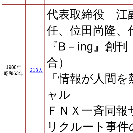
代表取締役 江
任、位田尚隆、
『B－ing』創
合）
1988年
213人
昭和63年
「情報が人間を
ャル
ＦＮＸ一斉同報
リクルート事件