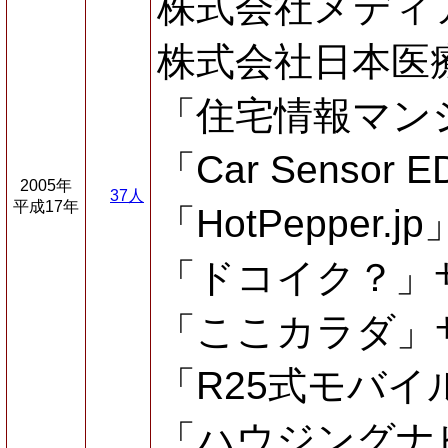
株式会社メディ
株式会社日本医
「住宅情報マン
「Car Sensor
2005年
37人
平成17年
「HotPepper
「ドコイク？」
「ここカラダ」
「R25式モバ
「ハウジングナ