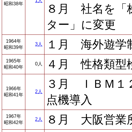
1人
昭和38年
８月 社名を「
ター」に変更
１月 海外遊学
1964年
3人
昭和39年
４月 性格類型
1965年
0人
昭和40年
３月 ＩＢＭ１
1966年
2人
昭和41年
点機導入
８月 大阪営業
1967年
2人
昭和42年