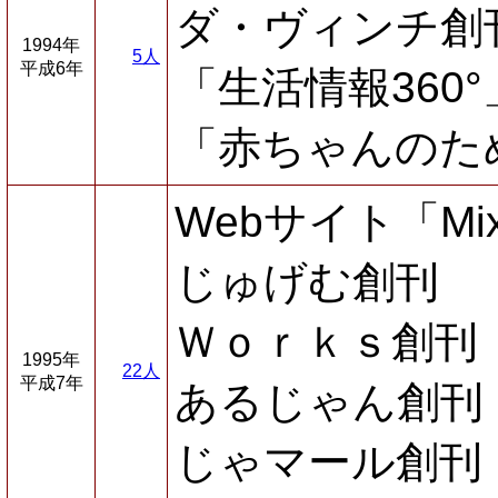
ダ・ヴィンチ創
1994年
5人
平成6年
「生活情報360
「赤ちゃんのた
Webサイト「Mi
じゅげむ創刊
Ｗｏｒｋｓ創刊
1995年
22人
平成7年
あるじゃん創刊
じゃマール創刊