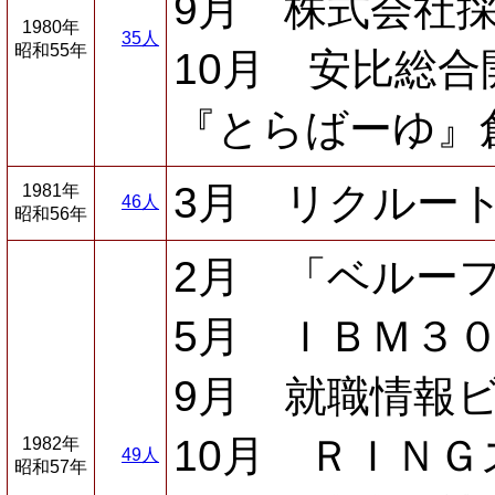
9月 株式会社
1980年
35人
昭和55年
10月 安比総
『とらばーゆ』
3月 リクルー
1981年
46人
昭和56年
2月 「ベルー
5月 ＩＢＭ３
9月 就職情報
10月 ＲＩＮ
1982年
49人
昭和57年