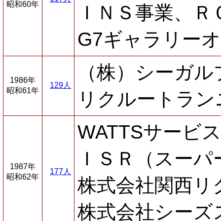
昭和60年
ＩＮＳ事業、Ｒ
G7ギャラリー
（株）シーガル
1986年
129人
昭和61年
リクルートラン
WATTSサービ
ＩＳＲ（スーパ
1987年
177人
昭和62年
株式会社関西リ
株式会社シーズ