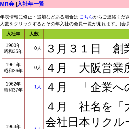
MR会
|
入社年一覧
年表情報に修正・追加などある場合は
こちら
からご連絡くだ
人数をクリックするとその年入社の会員一覧が見れます。(会員
入社年
人数
３月３１日 創
1960年
0人
昭和35年
４月 大阪営業
1961年
0人
昭和36年
４月 「企業へ
1962年
1人
昭和37年
４月 社名を「
会社日本リクル
1963年