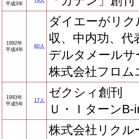
「ガテン」創刊
79人
平成3年
ダイエーがリク
収、中内功、代
1992年
60人
平成4年
デルタメールサ
株式会社フロム
ゼクシィ創刊
1993年
17人
平成5年
Ｕ・ＩターンB-i
株式会社リクル